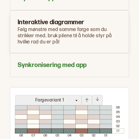
Interaktive diagrammer
Følg mønstre med samme farge som du
strikker med. bruk pilene til å holde styr på
hvilke rad du er på!
Synkronisering med app
Fargevariant 1
0
6
0
5
0
4
0
3
0
2
0
1
0
8
0
7
0
6
0
5
0
4
0
3
0
2
0
1