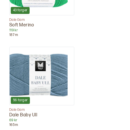
43
farger
Dale Garn
Soft Merino
119 kr
187
m
56
farger
Dale Garn
Dale Baby Ull
69 kr
165
m