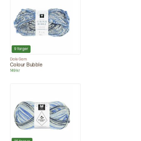
9
farger
Dale Garn
Colour Bubble
149 kr