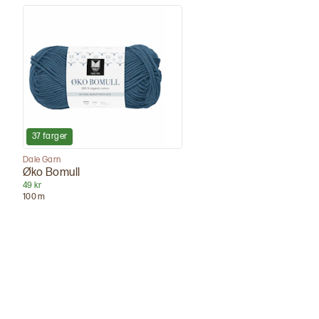
37
farger
Dale Garn
Øko Bomull
49 kr
100
m