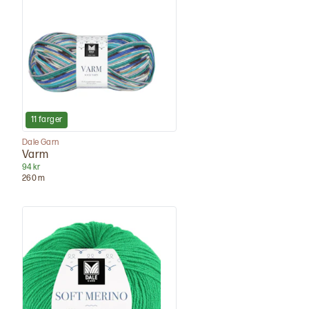
11
farger
Dale Garn
Varm
94 kr
260
m