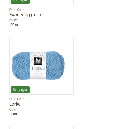
20
farger
Dale Garn
Eventyrlig garn
89 kr
150
m
58
farger
Dale Garn
Lerke
85 kr
115
m