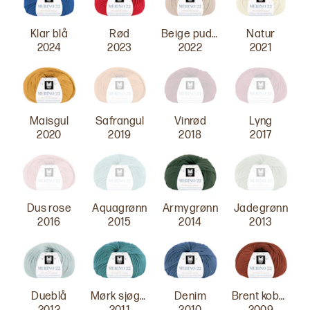
Klar blå
Rød
Beige pudder
Natur
2024
2023
2022
2021
Maisgul
Safrangul
Vinrød
Lyng
2020
2019
2018
2017
Dus rose
Aquagrønn
Armygrønn
Jadegrønn
2016
2015
2014
2013
Dueblå
Mørk sjøgrønn
Denim
Brent kobber