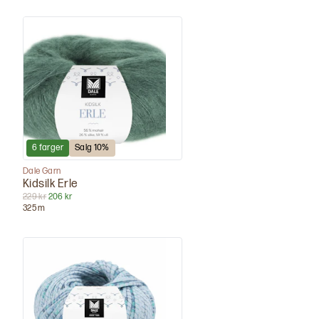
6
farger
Salg
10
%
Dale Garn
Kidsilk Erle
229 kr
206 kr
325
m