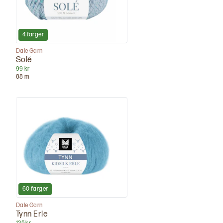
4
farger
Dale Garn
Solé
99 kr
88
m
60
farger
Dale Garn
Tynn Erle