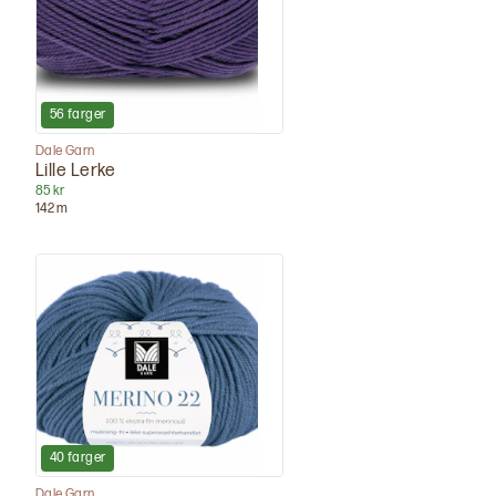
56
farger
Dale Garn
Lille Lerke
85 kr
142
m
40
farger
Dale Garn