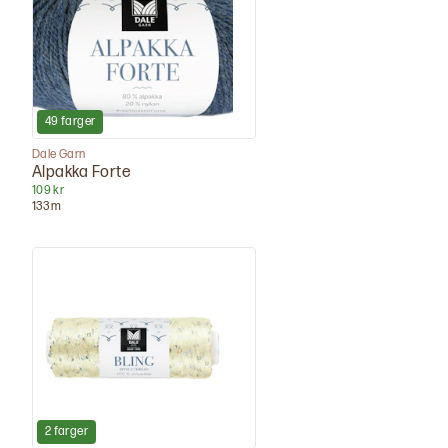
49
farger
Dale Garn
Alpakka Forte
109 kr
133
m
2
farger