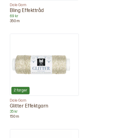
Dale Garn
Bling Effekttråd
69 kr
350
m
2
farger
Dale Garn
Glitter Effektgarn
35 kr
150
m