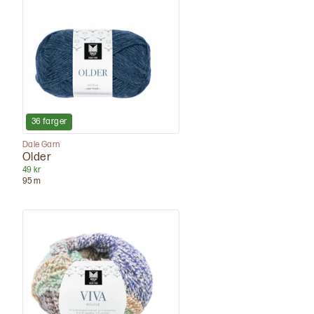
36
farger
Dale Garn
Older
49 kr
95
m