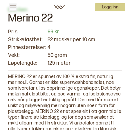
Logg inn
Dale Garn
Merino 22
Pris:
99 kr
Strikkefasthet:
22
masker per
10
cm
Pinnestørrelser:
4
Vekt:
50 gram
Løpelengde:
125 meter
MERINO 22 er spunnet av 100 % ekstra fin, naturlig
merinoull. Garnet er ikke superwashbehandlet, noe
som ivaretar ullas opprinnelige egenskaper. Det betyr
maksimal elastisitet og god varme- og isolasjonsevne
selv når plagget er fuktig og vått. Dermed får man et
unikt og miljøvennlig merinogarn uten noen form for
plastbelegg. MERINO 22 er et spesielt flott garn til alle
typer finere strikkeplagg, og for deg som ønsker et
mykt ullgarn med fin struktur. Vi anbefaler garnet til
alle typer strikkeprosjekter og -teknikker fra klassisk