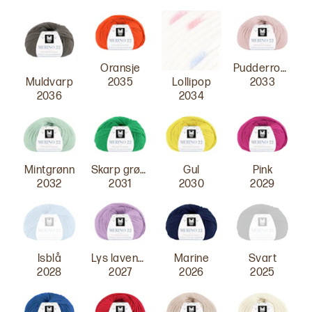
Oransje
Pudderrosa
Muldvarp
Lollipop
2035
2033
2036
2034
Mintgrønn
Skarp grønn
Gul
Pink
2032
2031
2030
2029
Isblå
Lys lavendel
Marine
Svart
2028
2027
2026
2025