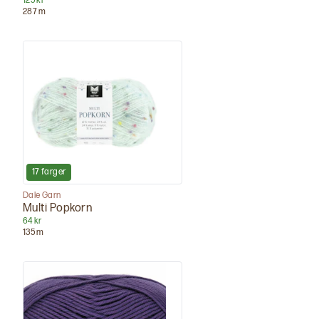
125 kr
287
m
17
farger
Dale Garn
Multi Popkorn
64 kr
135
m