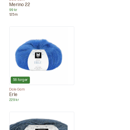
Merino 22
99 kr
125
m
58
farger
Dale Garn
Erle
229 kr