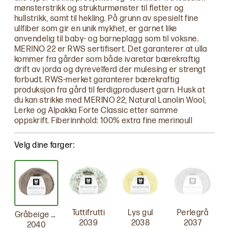
mønsterstrikk og strukturmønster til fletter og
hullstrikk, samt til hekling. På grunn av spesielt fine
ullfiber som gir en unik mykhet, er garnet like
anvendelig til baby- og barneplagg som til voksne.
MERINO 22 er RWS sertifisert. Det garanterer at ulla
kommer fra gårder som både ivaretar bærekraftig
drift av jorda og dyrevelferd der mulesing er strengt
forbudt. RWS-merket garanterer bærekraftig
produksjon fra gård til ferdigprodusert garn. Husk at
du kan strikke med MERINO 22, Natural Lanolin Wool,
Lerke og Alpakka Forte Classic etter samme
oppskrift. Fiberinnhold: 100% extra fine merinoull
Velg dine farger:
Tuttifrutti
Lys gul
Perlegrå
Gråbeige melert
2039
2038
2037
2040