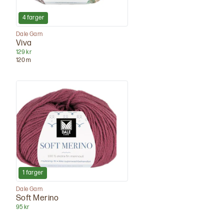
4
farger
Dale Garn
Viva
129 kr
120
m
1
farger
Dale Garn
Soft Merino
95 kr