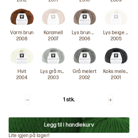
2012
2011
2010
2009
Varm brun
Karamell
Lys brun melert
Lys beige melert
2008
2007
2006
2005
Hvit
Lys grå melert
Grå melert
Koks melert
2004
2003
2002
2001
1 stk.
Legg til i handlekurv
Lite igjen på lager!