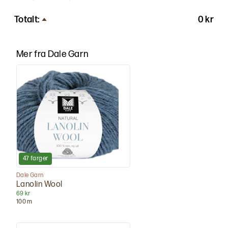
Totalt:
0 kr
Mer fra
Dale Garn
47
farger
Dale Garn
Lanolin Wool
69 kr
100
m