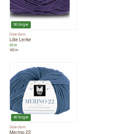
56
farger
Dale Garn
Lille Lerke
85 kr
142
m
40
farger
Dale Garn
Merino 22