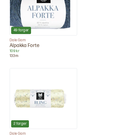
49
farger
Dale Garn
Alpakka Forte
109 kr
133
m
2
farger
Dale Garn