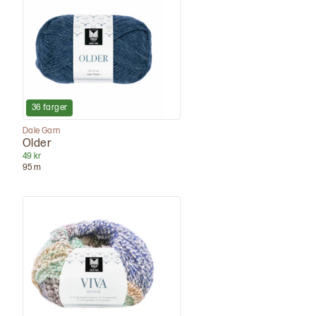
36
farger
Dale Garn
Older
49 kr
95
m