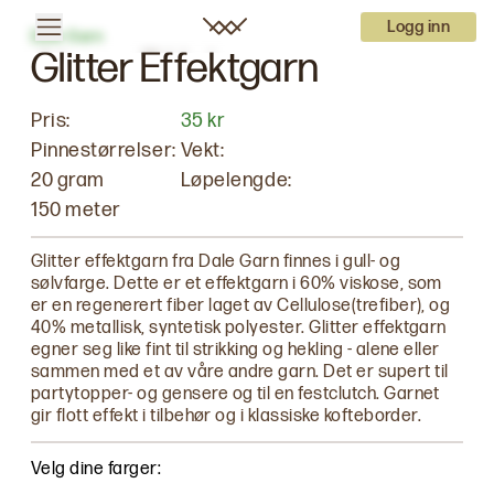
Logg inn
Dale Garn
Glitter Effektgarn
Pris:
35 kr
Pinnestørrelser:
Vekt:
20 gram
Løpelengde:
150 meter
Glitter effektgarn fra Dale Garn finnes i gull- og
sølvfarge. Dette er et effektgarn i 60% viskose, som
er en regenerert fiber laget av Cellulose(trefiber), og
40% metallisk, syntetisk polyester. Glitter effektgarn
egner seg like fint til strikking og hekling - alene eller
sammen med et av våre andre garn. Det er supert til
partytopper- og gensere og til en festclutch. Garnet
gir flott effekt i tilbehør og i klassiske kofteborder.
Velg dine farger: