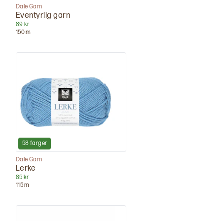
Dale Garn
Eventyrlig garn
89 kr
150
m
58
farger
Dale Garn
Lerke
85 kr
115
m