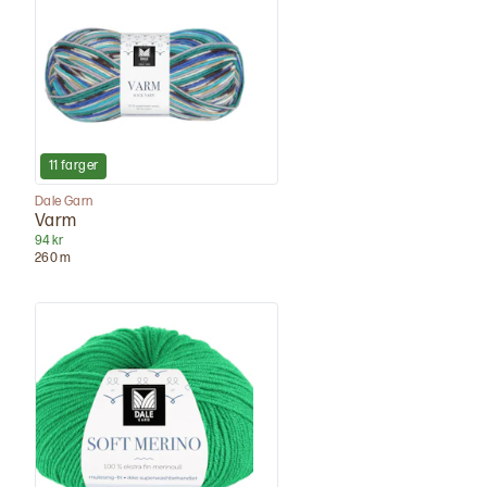
11
farger
Dale Garn
Varm
94 kr
260
m