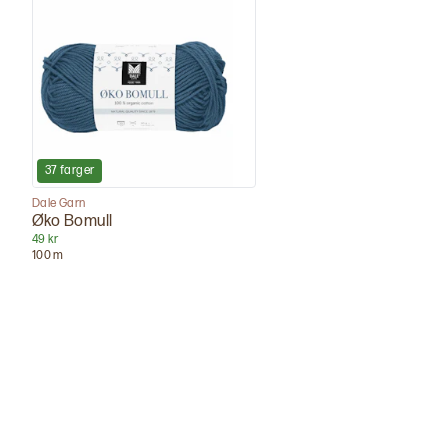
37
farger
Dale Garn
Øko Bomull
49 kr
100
m