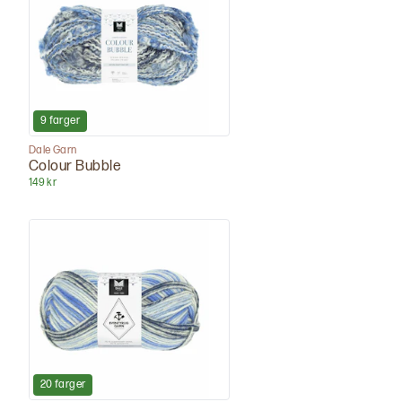
9
farger
Dale Garn
Colour Bubble
149 kr
20
farger