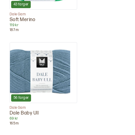
43
farger
Dale Garn
Soft Merino
119 kr
187
m
56
farger
Dale Garn
Dale Baby Ull
69 kr
165
m