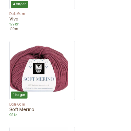
4
farger
Dale Garn
Viva
129 kr
120
m
1
farger
Dale Garn
Soft Merino
95 kr