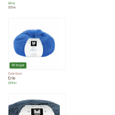
99 kr
125
m
58
farger
Dale Garn
Erle
229 kr