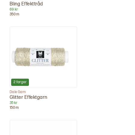
Bling Effekttråd
69 kr
350
m
2
farger
Dale Garn
Glitter Effektgarn
35 kr
150
m