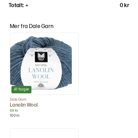
Totalt:
0 kr
Mer fra
Dale Garn
47
farger
Dale Garn
Lanolin Wool
69 kr
100
m