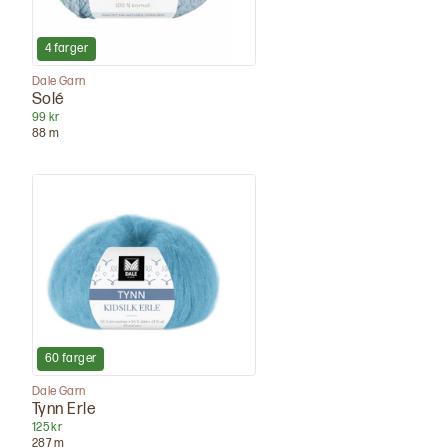
4
farger
Dale Garn
Solé
99 kr
88
m
60
farger
Dale Garn
Tynn Erle
125 kr
287
m