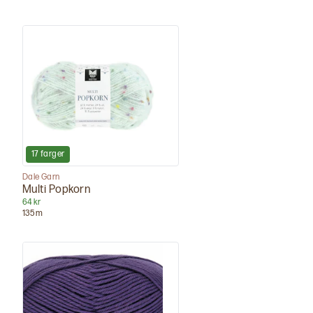
17
farger
Dale Garn
Multi Popkorn
64 kr
135
m