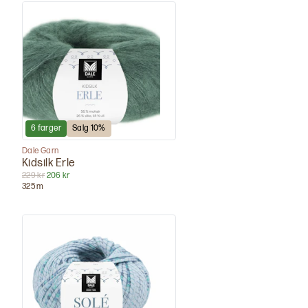
6
farger
Salg
10
%
Dale Garn
Kidsilk Erle
229 kr
206 kr
325
m