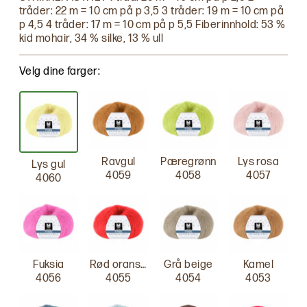
tråder: 22 m = 10 cm på p 3,5 3 tråder: 19 m = 10 cm på
p 4,5 4 tråder: 17 m = 10 cm på p 5,5 Fiberinnhold: 53 %
kid mohair, 34 % silke, 13 % ull
Velg dine farger:
Ravgul
Pæregrønn
Lys rosa
Lys gul
4059
4058
4057
4060
Fuksia
Rød oransje
Grå beige
Kamel
4056
4055
4054
4053