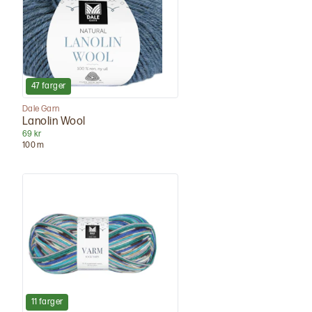
47
farger
Dale Garn
Lanolin Wool
69 kr
100
m
11
farger