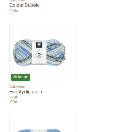
Dale Garn
Colour Bubble
149 kr
20
farger
Dale Garn
Eventyrlig garn
89 kr
150
m