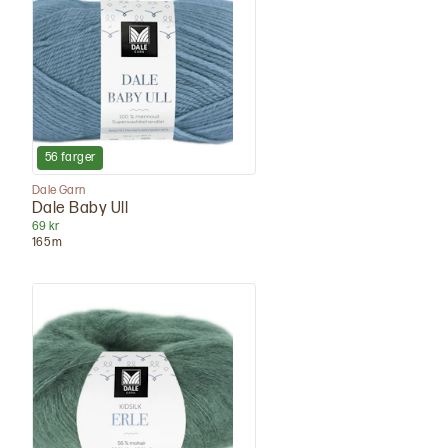
56
farger
Dale Garn
Dale Baby Ull
69 kr
165
m