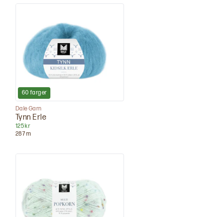
60
farger
Dale Garn
Tynn Erle
125 kr
287
m