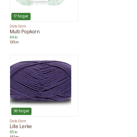
17
farger
Dale Garn
Multi Popkorn
64 kr
135
m
56
farger
Dale Garn
Lille Lerke
85 kr