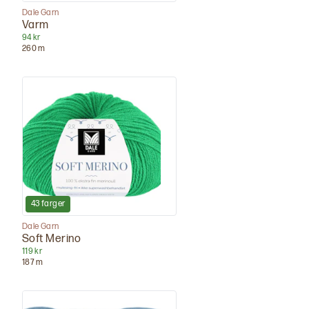
Dale Garn
Varm
94 kr
260
m
43
farger
Dale Garn
Soft Merino
119 kr
187
m