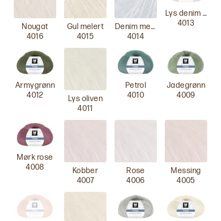
Lys denim melert
4013
Nougat
Gul melert
Denim melert
4016
4015
4014
Armygrønn
Petrol
Jadegrønn
4012
4010
4009
Lys oliven
4011
Mørk rose
4008
Kobber
Rose
Messing
4007
4006
4005