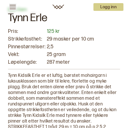
Logg inn
Dale Garn
Tynn Erle
Pris:
125 kr
Strikkefasthet:
29
masker per
10
cm
Pinnestørrelser:
2,5
Vekt:
25 gram
Løpelengde:
287 meter
Tynn Kidsilk Erle er et luftig, børstet mohair­garn i
luksusklassen som blir til lekre, florlette og myke
plagg. Bruk det enten alene eller prøv å strikke det
sammen med andre garnkvaliteter. Enten enkelt eller
dobbelt, som mønstereffekt sammen med et
rundspunnet ullgarn eller alpakka. Husk at den
oppgitte strikkefastheten er veiledende, og at du kan
strikke Tynn Kidsilk Erle med tynnere eller tykkere
pinner alt etter hvilket resultat du ønsker.
STRIKKEFASTHET 1 tråd: 29 m = 10 cm på p 2,5 2