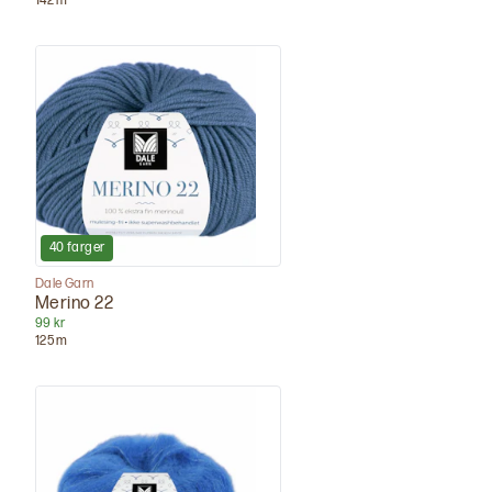
142
m
40
farger
Dale Garn
Merino 22
99 kr
125
m