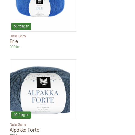
58
farger
Dale Garn
Erle
229 kr
49
farger
Dale Garn
Alpakka Forte