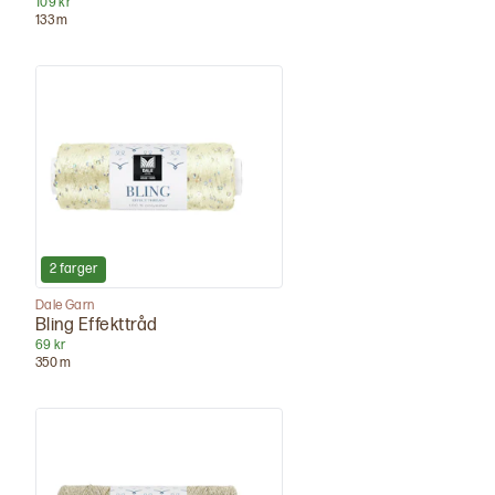
109 kr
133
m
2
farger
Dale Garn
Bling Effekttråd
69 kr
350
m