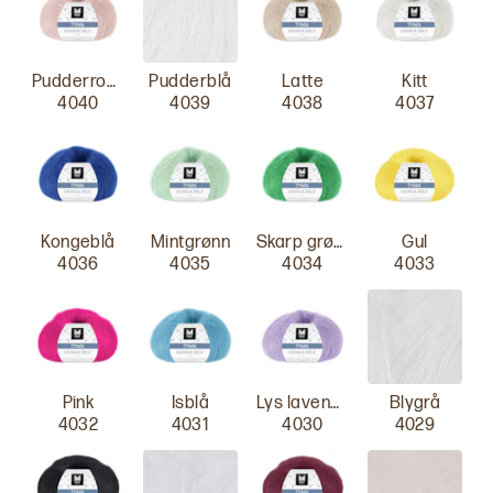
Pudderrosa
Pudderblå
Latte
Kitt
4040
4039
4038
4037
Kongeblå
Mintgrønn
Skarp grønn
Gul
4036
4035
4034
4033
Pink
Isblå
Lys lavendel
Blygrå
4032
4031
4030
4029