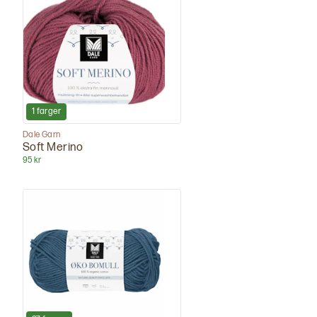
1
farger
Dale Garn
Soft Merino
95 kr