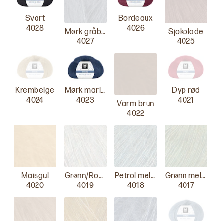
Svart
Bordeaux
4028
4026
Mørk gråblå
Sjokolade
4027
4025
Krembeige
Mørk marine
Dyp rød
4024
4023
4021
Varm brun
4022
Maisgul
Grønn/Rose melert
Petrol melert
Grønn melert
4020
4019
4018
4017