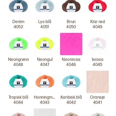
Denim
Lys blå
Brun
Klar rød
4052
4051
4050
4049
Neongrønn
Neongul
Neonrosa
Isrosa
4048
4047
4046
4045
Tropisk blå
Honningmelon
Karibisk blå
Oransje
4044
4043
4042
4041