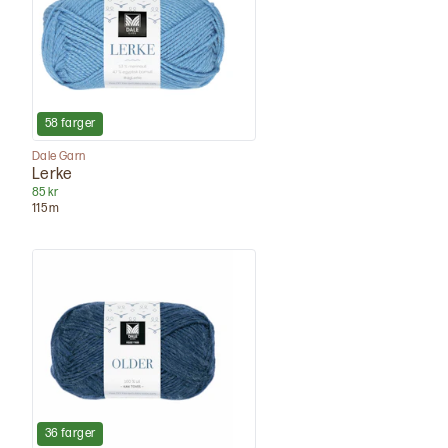
58
farger
Dale Garn
Lerke
85 kr
115
m
36
farger