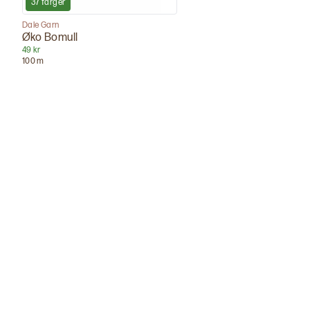
37
farger
Dale Garn
Øko Bomull
49 kr
100
m