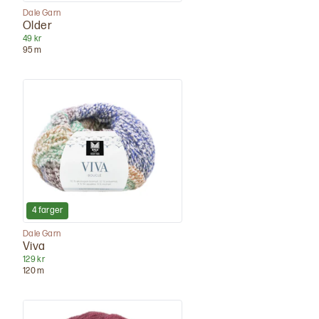
Dale Garn
Older
49 kr
95
m
4
farger
Dale Garn
Viva
129 kr
120
m