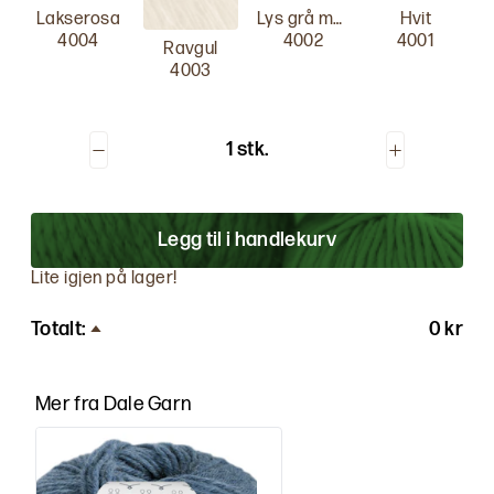
Lakserosa
Lys grå melert
Hvit
4004
4002
4001
Ravgul
4003
1 stk.
Legg til i handlekurv
Lite igjen på lager!
Totalt:
0 kr
Mer fra
Dale Garn