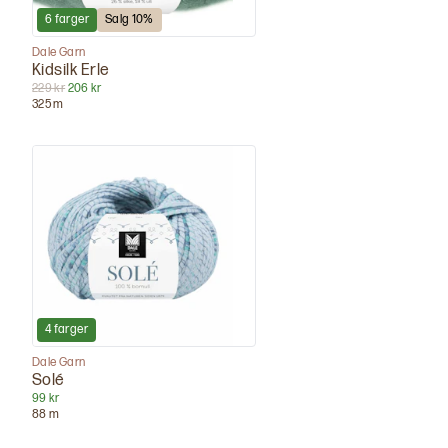
6
farger
Salg
10
%
Dale Garn
Kidsilk Erle
229 kr
206 kr
325
m
4
farger
Dale Garn
Solé
99 kr
88
m