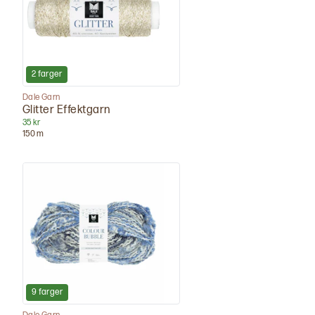
2
farger
Dale Garn
Glitter Effektgarn
35 kr
150
m
9
farger